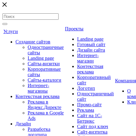
Проекты
Услуги
Landing page
Создание сайтов
Готовый сайт
Одностраничные
Дизайн сайта
сайты
Интернет-
Landing page
магазин
Сайты-визитки
Контекстная
Корпоративные
реклама
сайты
Корпоративный
Сайты-каталоги
Компания
сайт
Интернет-
Логотип
магазины
О
Одностраничный
Контекстная реклама
ком
сайт
Реклама в
Кли
Промо-сайт
Яндекс.Директе
Реклама
Реклама в Google
Сайт на 1С-
Ads
Битрикс
Дизайн
Сайт под ключ
Разработка
Сайт-визтитка
логотипа