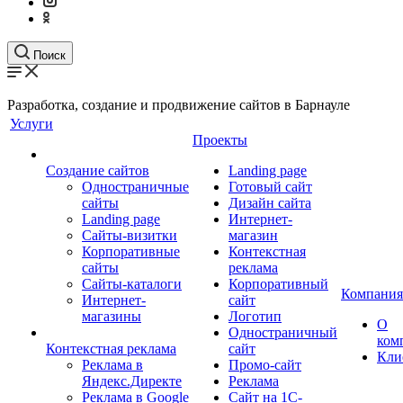
Поиск
Разработка, создание и продвижение сайтов в Барнауле
Услуги
Проекты
Создание сайтов
Landing page
Одностраничные
Готовый сайт
сайты
Дизайн сайта
Landing page
Интернет-
Сайты-визитки
магазин
Корпоративные
Контекстная
сайты
реклама
Сайты-каталоги
Корпоративный
Компания
Интернет-
сайт
магазины
Логотип
О
Одностраничный
ком
Контекстная реклама
сайт
Кли
Реклама в
Промо-сайт
Яндекс.Директе
Реклама
Реклама в Google
Сайт на 1С-